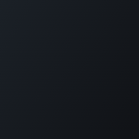
Головна
Про нас
Товари
Послуги
Зв'яжіться з нами
Copyright © 2016-2022 Imexel llc
Зроблено
- №1
Загальнодоступна електронна
комерція