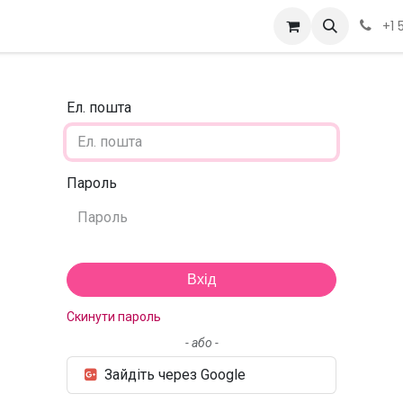
Вакансії
Курси
OSHMI
Рішення
IEC-61850 Автоматиза
+1 
Ел. пошта
Пароль
Вхід
Скинути пароль
- або -
Зайдіть через Google