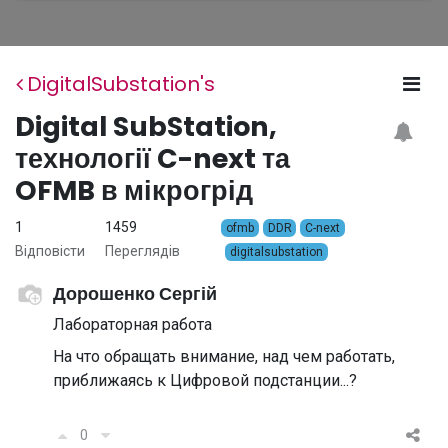
DigitalSubstation's
Digital SubStation,
технології C-next та
OFMB в мікрогрід
1
1459
ofmb
DDR
C-next
Відповісти
Переглядів
digitalsubstation
Дорошенко Сергій
Лабораторная работа
На что обращать внимание, над чем работать,
приближаясь к Цифровой подстанции...?
0